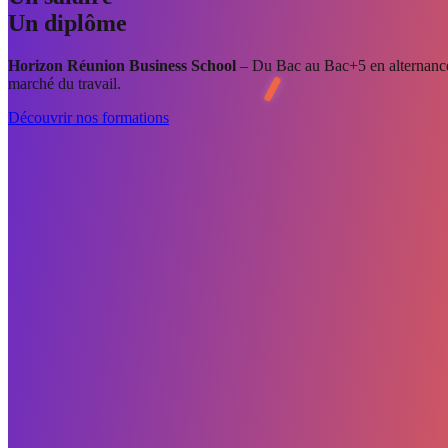
Un diplôme
Horizon Réunion Business School
– Du Bac au Bac+5 en alternance 
marché du travail.
Découvrir nos formations