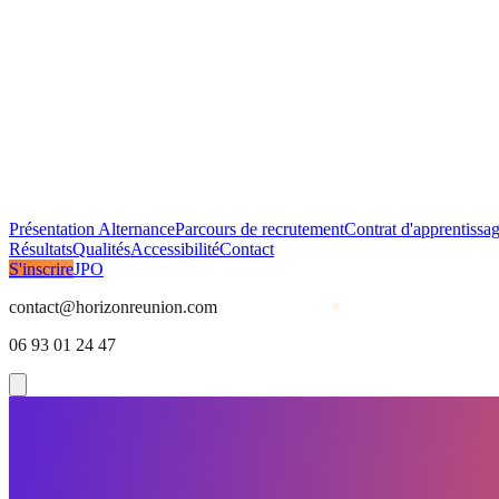
Présentation Alternance
Parcours de recrutement
Contrat d'apprentissa
Résultats
Qualités
Accessibilité
Contact
S'inscrire
JPO
contact@horizonreunion.com
06 93 01 24 47